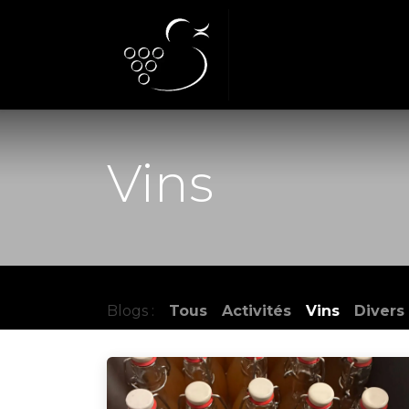
Se rendre au contenu
Accueil
Notre Do
Vins
Blogs :
Tous
Activités
Vins
Divers