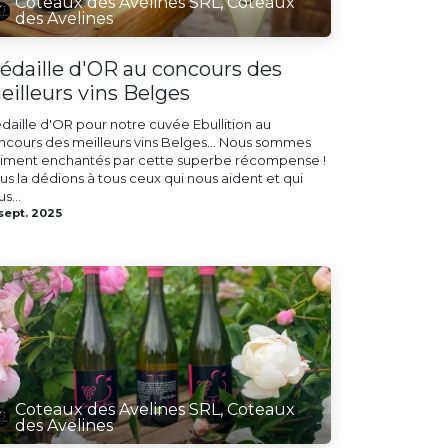
Coteaux des Avelines SRL, Coteaux
des Avelines
édaille d'OR au concours des
eilleurs vins Belges
daille d'OR pour notre cuvée Ebullition au
ncours des meilleurs vins Belges... Nous sommes
aiment enchantés par cette superbe récompense !
us la dédions à tous ceux qui nous aident et qui
s...
sept. 2025
Coteaux des Avelines SRL, Coteaux
des Avelines