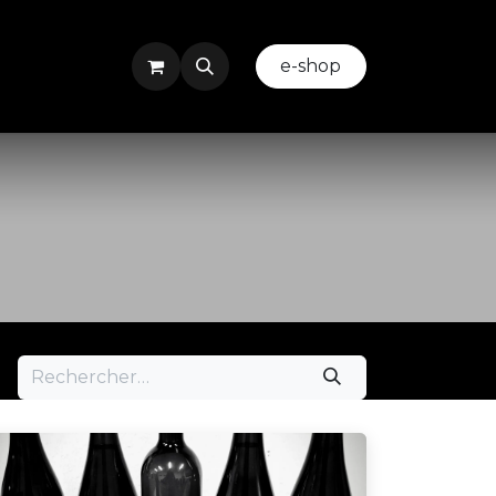
ez-nous
Evenement ou Team Building
​
e-shop