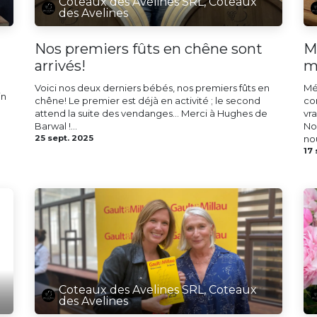
Coteaux des Avelines SRL, Coteaux
des Avelines
Nos premiers fûts en chêne sont
M
arrivés!
m
Voici nos deux derniers bébés, nos premiers fûts en
Mé
in
chêne! Le premier est déjà en activité ; le second
co
attend la suite des vendanges... Merci à Hughes de
vr
Barwal !...
No
25 sept. 2025
nou
17 
Coteaux des Avelines SRL, Coteaux
des Avelines