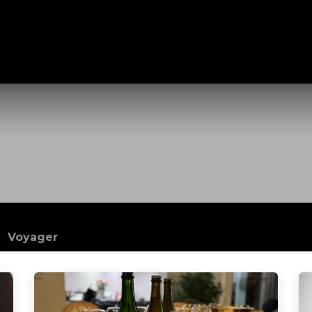
maine
Nos Activités
Nos Vins
e-shop
Blog
Contact
Voyager