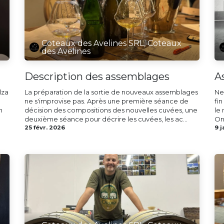
Coteaux des Avelines SRL, Coteaux
des Avelines
Description des assemblages
A
lza
La préparation de la sortie de nouveaux assemblages
Ne
ne s'improvise pas. Après une première séance de
fi
n
décision des compositions des nouvelles cuvées, une
le 
deuxième séance pour décrire les cuvées, les ac...
On 
25 févr. 2026
9 j