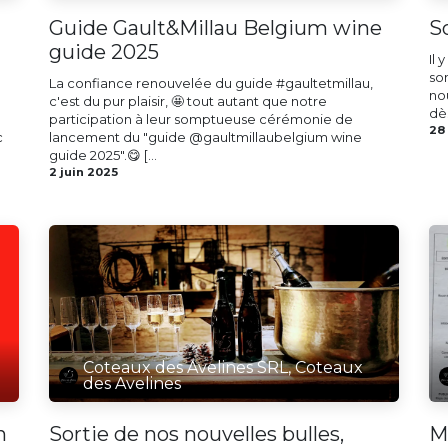
Guide Gault&Millau Belgium wine
S
guide 2025
Il
so
La confiance renouvelée du guide #gaultetmillau,
no
c'est du pur plaisir, 🤩 tout autant que notre
dè
participation à leur somptueuse cérémonie de
28
c
lancement du "guide @gaultmillaubelgium wine
guide 2025".😋 [...
2 juin 2025
Coteaux des Avelines SRL, Coteaux
des Avelines
n
Sortie de nos nouvelles bulles,
M