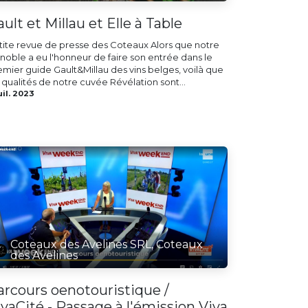
ult et Millau et Elle à Table
tite revue de presse des Coteaux Alors que notre
gnoble a eu l'honneur de faire son entrée dans le
emier guide Gault&Millau des vins belges, voilà que
 qualités de notre cuvée Révélation sont...
uil. 2023
Coteaux des Avelines SRL, Coteaux
des Avelines
arcours oenotouristique /
ivaCité - Passage à l'émission Viva