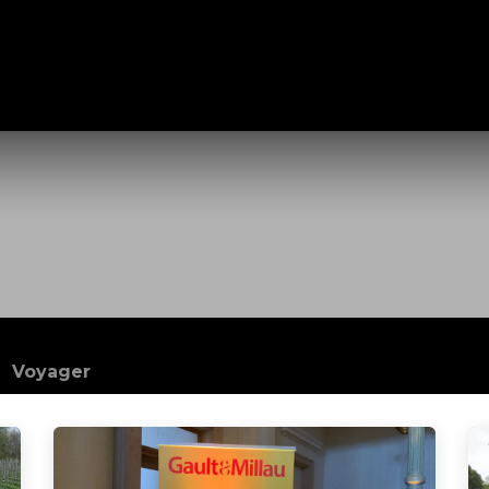
maine
Nos Activités
Nos Vins
e-shop
Blog
Contact
Voyager