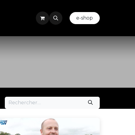
ez-nous
Evenement ou Team Building
​
e-shop