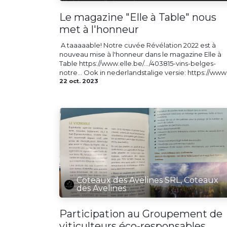
Le magazine "Elle à Table" nous
met à l'honneur
​ A taaaaable! Notre cuvée Révélation 2022 est à
nouveau mise à l'honneur dans le magazine Elle à
Table https://www.elle.be/.../403815-vins-belges-
notre... Ook in nederlandstalige versie: https://www..
22 oct. 2023
Coteaux des Avelines SRL, Coteaux
des Avelines
Participation au Groupement de
viticulteurs éco-responsables