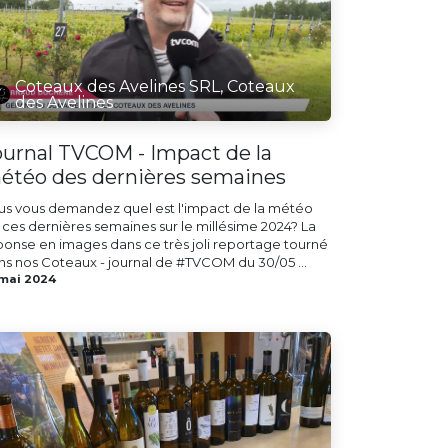
Coteaux des Avelines SRL, Coteaux
des Avelines
ournal TVCOM - Impact de la
étéo des dernières semaines
us vous demandez quel est l'impact de la météo
 ces dernières semaines sur le millésime 2024? La
ponse en images dans ce très joli reportage tourné
ns nos Coteaux - journal de #TVCOM du 30/05 ...
 mai 2024