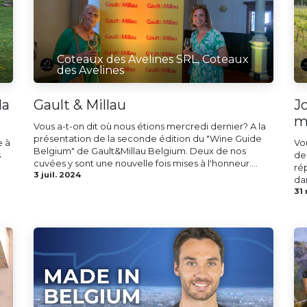
Coteaux des Avelines SRL, Coteaux
des Avelines
la
Gault & Millau
J
m
Vous a-t-on dit où nous étions mercredi dernier? A la
présentation de la seconde édition du "Wine Guide
e à
Vo
Belgium" de Gault&Millau Belgium. Deux de nos
s
de
cuvées y sont une nouvelle fois mises à l'honneur....
ré
3 juil. 2024
da
31