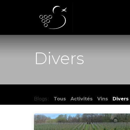
Se rendre au contenu
Accueil
Notre Do
Divers
Blogs :
Tous
Activités
Vins
Divers