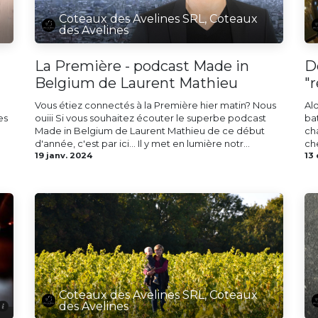
Coteaux des Avelines SRL, Coteaux
des Avelines
La Première - podcast Made in
D
Belgium de Laurent Mathieu
"
Vous étiez connectés à la Première hier matin? Nous
Al
es
ouiii Si vous souhaitez écouter le superbe podcast
ba
Made in Belgium de Laurent Mathieu de ce début
cha
d'année, c'est par ici... Il y met en lumière notr...
ch
19 janv. 2024
13
Coteaux des Avelines SRL, Coteaux
des Avelines