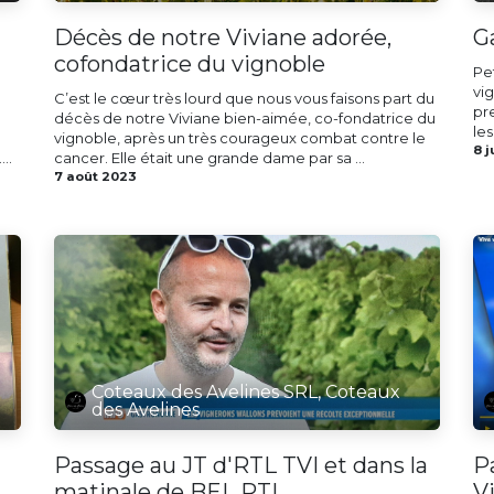
Décès de notre Viviane adorée,
Ga
cofondatrice du vignoble
Pe
vi
C’est le cœur très lourd que nous vous faisons part du
pr
décès de notre Viviane bien-aimée, co-fondatrice du
les
vignoble, après un très courageux combat contre le
8 j
..
cancer. Elle était une grande dame par sa ...
7 août 2023
Coteaux des Avelines SRL, Coteaux
des Avelines
Passage au JT d'RTL TVI et dans la
P
matinale de BEL RTL
V