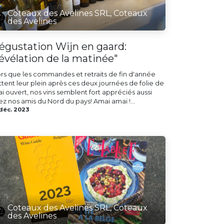
Coteaux des Avelines SRL, Coteaux
des Avelines
égustation Wijn en gaard:
révélation de la matinée"
ors que les commandes et retraits de fin d'année
ttent leur plein après ces deux journées de folie de
i ouvert, nos vins semblent fort appréciés aussi
ez nos amis du Nord du pays! Amai amai !...
 déc. 2023
Coteaux des Avelines SRL, Coteaux
des Avelines