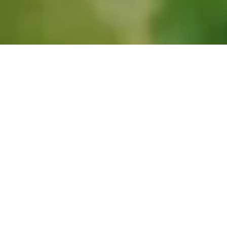
Domaine viticole
Coteaux des Avelines
à Sart-Dames-Avelines, Brabant Wallon,