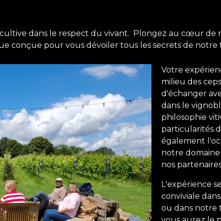
 cultive dans le respect du vivant. Plongez au cœur de 
e conçue pour vous dévoiler tous les secrets de notre t
Votre expérien
milieu des cep
d'échanger ave
dans le vignob
philosophie viti
particularités 
également l'occ
notre domaine 
nos partenaire
L'expérience s
conviviale dan
ou dans notre 
vous aurez le p