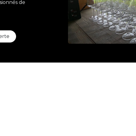
ssionnés de
erte
Géné
r la visite avec un re