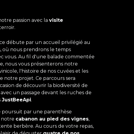
notre passion avec la
visite
erroir.
ce débute par un accueil privilégié au
s, où nous prendrons le temps
c vous. Au fil d'une balade commentée
le, nous vous présenterons notre
vinicole, l'histoire de nos cuvées et les
de notre projet. Ce parcours sera
asion de découvrir la biodiversité de
avec un passage devant les ruches de
s
JustBeeApi
.
e poursuit par une parenthèse
s notre
cabanon au pied des vignes
,
tente berbère. Au cours de votre repas,
laisir de déguster
quatre de nos