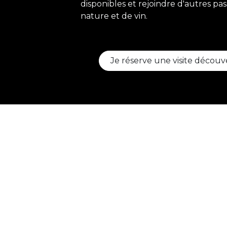
disponibles et rejoindre d'autres pa
nature et de vin.
Je réserve une visite découv
Copyright © Coteaux des Avelines
Envie de combine
activité?