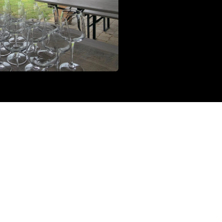
ré par
- Le #1
Open Source eCommerce
pas ou une