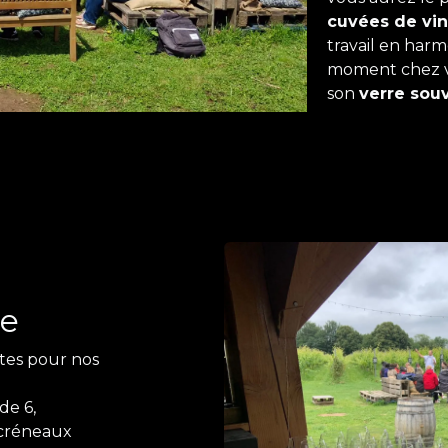
cuvées de vin
travail en har
moment chez vo
son
verre sou
te
ltes pour nos
de 6,
 créneaux