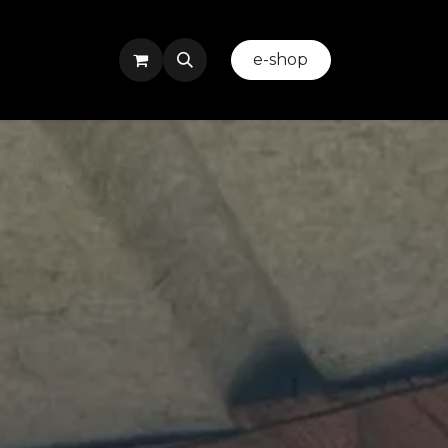
ez-nous
Evenement ou Team Building
​
e-shop