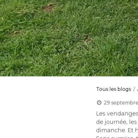
Tous les blogs
29 septembr
Les vendanges i
de journée, les
dimanche. Et h