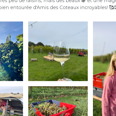
 très peu de raisins, mais des beaux 🍇 et une mag
en entourée d'Amis des Coteaux incroyables! 🥰