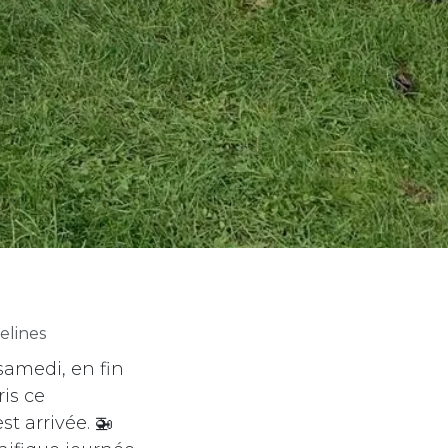
elines
samedi, en fin
ris ce
t arrivée. 🚁