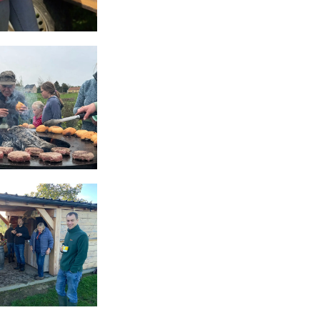
ré par
- Le #1
Open Source eCommerce