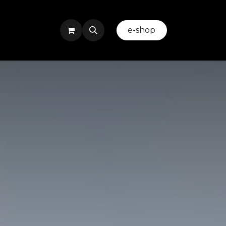
ez-nous
Evenement ou Team Building
​
e-shop