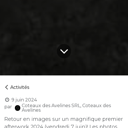
Activités
9 juin 2024
Coteaux des Avelines SRL, Coteaux des
par
Avelines
Retour en images sur un magnifique premier
afterwork 2024 (vendredi 7 juin)! Les photos